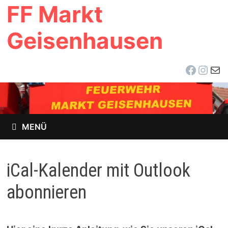
FF Markt
Zum
Inhalt
Geisenhausen
springen
Facebo
Inst
E-Ma
MENÜ
iCal-Kalender mit Outlook
abonnieren